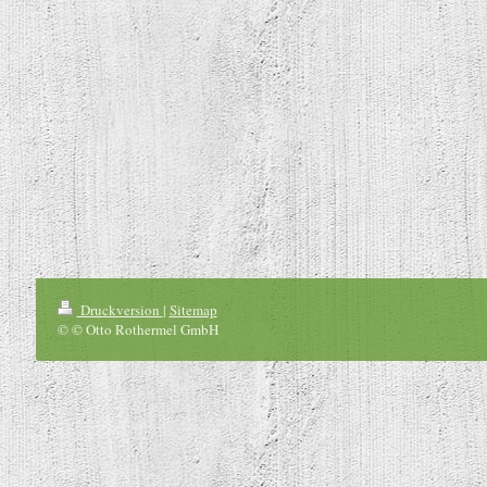
Druckversion
|
Sitemap
© © Otto Rothermel GmbH